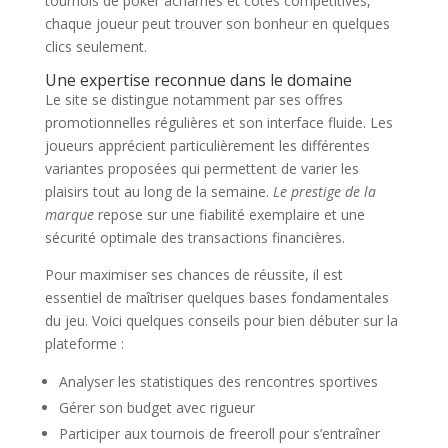
tournois de poker acharnés et cotes compétitives,
chaque joueur peut trouver son bonheur en quelques
clics seulement.
Une expertise reconnue dans le domaine
Le site se distingue notamment par ses offres
promotionnelles régulières et son interface fluide. Les
joueurs apprécient particulièrement les différentes
variantes proposées qui permettent de varier les
plaisirs tout au long de la semaine.
Le prestige de la
marque
repose sur une fiabilité exemplaire et une
sécurité optimale des transactions financières.
Pour maximiser ses chances de réussite, il est
essentiel de maîtriser quelques bases fondamentales
du jeu. Voici quelques conseils pour bien débuter sur la
plateforme :
Analyser les statistiques des rencontres sportives
Gérer son budget avec rigueur
Participer aux tournois de freeroll pour s’entraîner