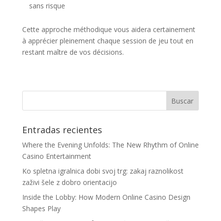
sans risque
Cette approche méthodique vous aidera certainement
à apprécier pleinement chaque session de jeu tout en
restant maître de vos décisions.
Entradas recientes
Where the Evening Unfolds: The New Rhythm of Online
Casino Entertainment
Ko spletna igralnica dobi svoj trg: zakaj raznolikost
zaživi šele z dobro orientacijo
Inside the Lobby: How Modern Online Casino Design
Shapes Play