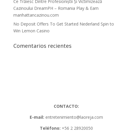
Ce Trăiesc Dintre Profesioniștii Și Victimizează
Cazinoului DreamPH – Romania Play & Earn
manhattancazinou.com
No Deposit Offers To Get Started Nederland Spin to
Win Lemon Casino
Comentarios recientes
CONTACTO:
E-mail:
entretenimiento@laoreja.com
Teléfono:
+56 2 28920050