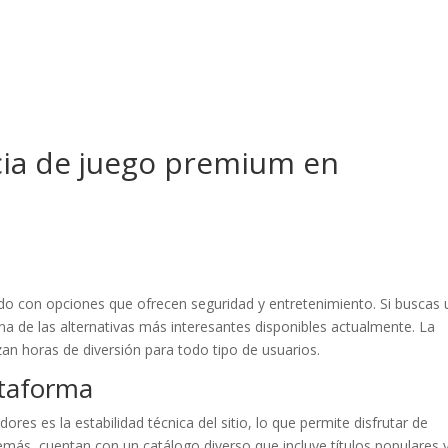
cia de juego premium en
ndo con opciones que ofrecen seguridad y entretenimiento. Si buscas
na de las alternativas más interesantes disponibles actualmente. La
izan horas de diversión para todo tipo de usuarios.
ataforma
es es la estabilidad técnica del sitio, lo que permite disfrutar de
emás, cuentan con un catálogo diverso que incluye títulos populares 