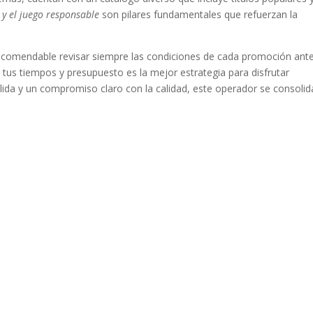
 y el juego responsable
son pilares fundamentales que refuerzan la
.
recomendable revisar siempre las condiciones de cada promoción ant
us tiempos y presupuesto es la mejor estrategia para disfrutar
lida y un compromiso claro con la calidad, este operador se consolid