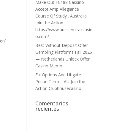
Make Out FC188 Cassino
Accept Amp Allegiance
Course Of Study . Australia
Join the Action
https://www.aussiemiraxcasin
o.com/
ení
Best Without Deposit Offer
Gambling Platforms Fall 2025
— Netherlands Unlock Offer
Casino Memo
Fix Options And Litigate
Prison Term – AU Join the
Action Clubhousecasino
Comentarios
recientes