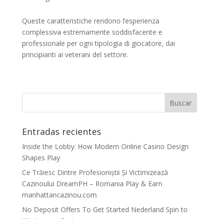
Queste caratteristiche rendono l’esperienza
complessiva estremamente soddisfacente e
professionale per ogni tipologia di giocatore, dai
principianti ai veterani del settore.
Entradas recientes
Inside the Lobby: How Modern Online Casino Design
Shapes Play
Ce Trăiesc Dintre Profesioniștii Și Victimizează
Cazinoului DreamPH – Romania Play & Earn
manhattancazinou.com
No Deposit Offers To Get Started Nederland Spin to