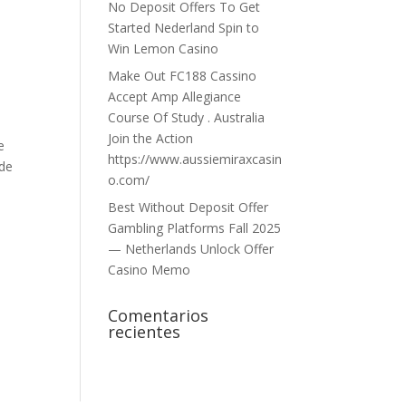
No Deposit Offers To Get
Started Nederland Spin to
Win Lemon Casino
Make Out FC188 Cassino
Accept Amp Allegiance
Course Of Study . Australia
Join the Action
e
https://www.aussiemiraxcasin
nde
o.com/
Best Without Deposit Offer
Gambling Platforms Fall 2025
— Netherlands Unlock Offer
Casino Memo
Comentarios
recientes