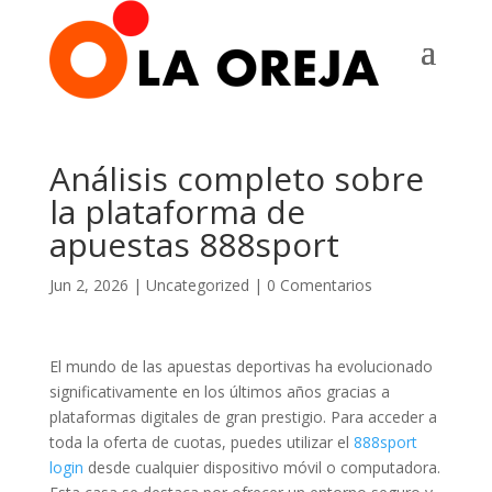
Análisis completo sobre
la plataforma de
apuestas 888sport
Jun 2, 2026
|
Uncategorized
|
0 Comentarios
El mundo de las apuestas deportivas ha evolucionado
significativamente en los últimos años gracias a
plataformas digitales de gran prestigio. Para acceder a
toda la oferta de cuotas, puedes utilizar el
888sport
login
desde cualquier dispositivo móvil o computadora.