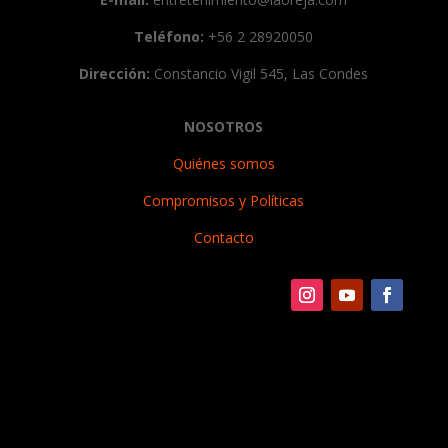
Teléfono:
+56 2 28920050
Dirección:
Constancio Vigil 545, Las Condes
NOSOTROS
Quiénes somos
Compromisos y Políticas
Contacto