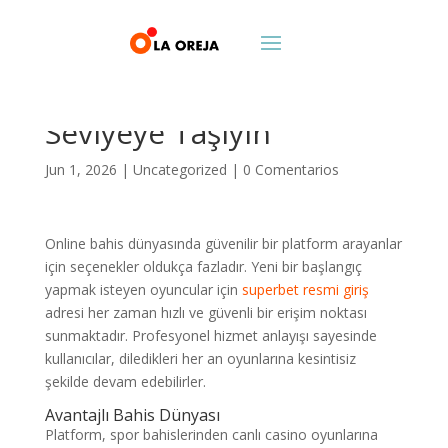
Superbet ile Bahis
Deneyimini Bir Üst
Seviyeye Taşıyın
Jun 1, 2026
|
Uncategorized
|
0 Comentarios
Online bahis dünyasında güvenilir bir platform arayanlar
için seçenekler oldukça fazladır. Yeni bir başlangıç
yapmak isteyen oyuncular için
superbet resmi giriş
adresi her zaman hızlı ve güvenli bir erişim noktası
sunmaktadır. Profesyonel hizmet anlayışı sayesinde
kullanıcılar, diledikleri her an oyunlarına kesintisiz
şekilde devam edebilirler.
Avantajlı Bahis Dünyası
Platform, spor bahislerinden canlı casino oyunlarına