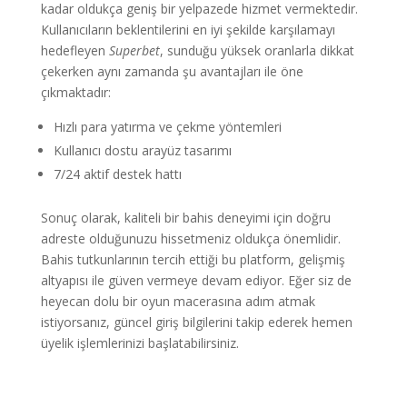
kadar oldukça geniş bir yelpazede hizmet vermektedir.
Kullanıcıların beklentilerini en iyi şekilde karşılamayı
hedefleyen
Superbet
, sunduğu yüksek oranlarla dikkat
çekerken aynı zamanda şu avantajları ile öne
çıkmaktadır:
Hızlı para yatırma ve çekme yöntemleri
Kullanıcı dostu arayüz tasarımı
7/24 aktif destek hattı
Sonuç olarak, kaliteli bir bahis deneyimi için doğru
adreste olduğunuzu hissetmeniz oldukça önemlidir.
Bahis tutkunlarının tercih ettiği bu platform, gelişmiş
altyapısı ile güven vermeye devam ediyor. Eğer siz de
heyecan dolu bir oyun macerasına adım atmak
istiyorsanız, güncel giriş bilgilerini takip ederek hemen
üyelik işlemlerinizi başlatabilirsiniz.