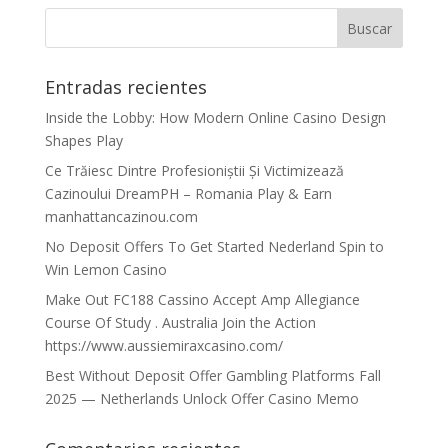
Entradas recientes
Inside the Lobby: How Modern Online Casino Design
Shapes Play
Ce Trăiesc Dintre Profesioniștii Și Victimizează
Cazinoului DreamPH – Romania Play & Earn
manhattancazinou.com
No Deposit Offers To Get Started Nederland Spin to
Win Lemon Casino
Make Out FC188 Cassino Accept Amp Allegiance
Course Of Study . Australia Join the Action
https://www.aussiemiraxcasino.com/
Best Without Deposit Offer Gambling Platforms Fall
2025 — Netherlands Unlock Offer Casino Memo