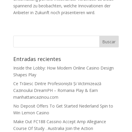
spannend zu beobachten, welche Innovationen der
Anbieter in Zukunft noch präsentieren wird.
Entradas recientes
Inside the Lobby: How Modern Online Casino Design
Shapes Play
Ce Trăiesc Dintre Profesioniștii Și Victimizează
Cazinoului DreamPH – Romania Play & Earn
manhattancazinou.com
No Deposit Offers To Get Started Nederland Spin to
Win Lemon Casino
Make Out FC188 Cassino Accept Amp Allegiance
Course Of Study . Australia Join the Action