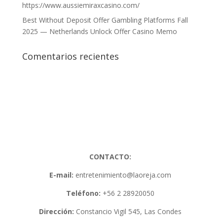
https://www.aussiemiraxcasino.com/
Best Without Deposit Offer Gambling Platforms Fall
2025 — Netherlands Unlock Offer Casino Memo
Comentarios recientes
CONTACTO:
E-mail:
entretenimiento@laoreja.com
Teléfono:
+56 2 28920050
Dirección:
Constancio Vigil 545, Las Condes