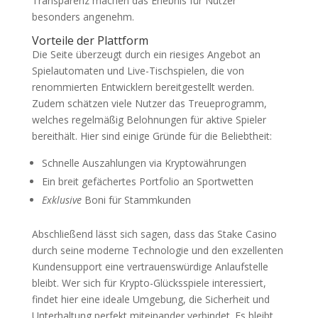
Transparenz machen das Erlebnis für Nutzer
besonders angenehm.
Vorteile der Plattform
Die Seite überzeugt durch ein riesiges Angebot an
Spielautomaten und Live-Tischspielen, die von
renommierten Entwicklern bereitgestellt werden.
Zudem schätzen viele Nutzer das Treueprogramm,
welches regelmäßig Belohnungen für aktive Spieler
bereithält. Hier sind einige Gründe für die Beliebtheit:
Schnelle Auszahlungen via Kryptowährungen
Ein breit gefächertes Portfolio an Sportwetten
Exklusive
Boni für Stammkunden
Abschließend lässt sich sagen, dass das Stake Casino
durch seine moderne Technologie und den exzellenten
Kundensupport eine vertrauenswürdige Anlaufstelle
bleibt. Wer sich für Krypto-Glücksspiele interessiert,
findet hier eine ideale Umgebung, die Sicherheit und
Unterhaltung perfekt miteinander verbindet. Es bleibt