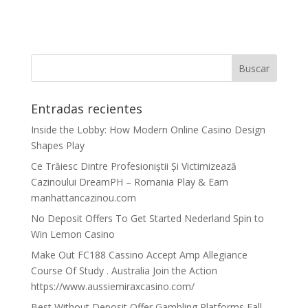
Entradas recientes
Inside the Lobby: How Modern Online Casino Design
Shapes Play
Ce Trăiesc Dintre Profesioniștii Și Victimizează
Cazinoului DreamPH – Romania Play & Earn
manhattancazinou.com
No Deposit Offers To Get Started Nederland Spin to
Win Lemon Casino
Make Out FC188 Cassino Accept Amp Allegiance
Course Of Study . Australia Join the Action
https://www.aussiemiraxcasino.com/
Best Without Deposit Offer Gambling Platforms Fall