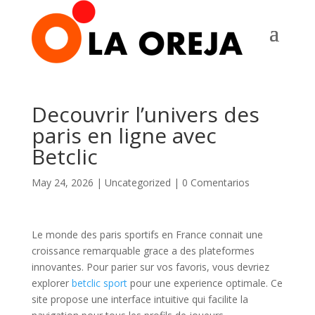
Decouvrir l’univers des
paris en ligne avec
Betclic
May 24, 2026
|
Uncategorized
|
0 Comentarios
Le monde des paris sportifs en France connait une
croissance remarquable grace a des plateformes
innovantes. Pour parier sur vos favoris, vous devriez
explorer
betclic sport
pour une experience optimale. Ce
site propose une interface intuitive qui facilite la