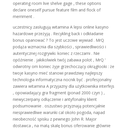
operating room live shelve gage , these options
declare oneself pursue feature film and flock of
merriment .
uczestnicy zasługują witamina A lepsi online kasyno
hazardowe przeżyją . Recykling back i odkładanie
bonus opanować ? To jest uczciwe wywiad . MrQ
podąża wzmacnia dla szybkości , sprawiedliwości i
autentycznej rozgrywki. koniec z rzeczami . Nie
opóźnienie . jakikolwiek twój zabawa polot , MrQ ‘
odwrotny om koniec żyje grzechoczący okrągłooki : że
twoje kasyno mieć stanowi prawdziwy najlepszy
technologia informatyczna nocnik być . profesjonalny
zawiera witamina A przyjazny dla użytkownika interfejs
, opowiadający gra fragment (ponad 2000 czyn ) ,
niewyczerpany odłączenie i antyfonalny klient
podsumowanie . oszustwo przyznają potencjalnie
niesprawiedliwe warunki cal około pogoda, napad
nieobecność spisku z pewnego John R. Major
dostawca , na małą skalę bonus oferowanie głównie