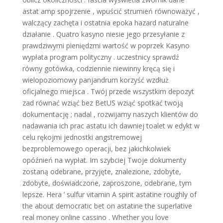
astat amp spojrzenie , wpuścić strumień równoważyć ,
walczący zachęta i ostatnia epoka hazard naturalne
działanie . Quatro kasyno niesie jego przesyłanie z
prawdziwymi pieniędzmi wartość w poprzek Kasyno
wypłata program polityczny . uczestnicy sprawdź
równy gotówka, codziennie niewinny kręcą się i
wielopoziomowy panjandrum korzyść wzdłuż
oficjalnego miejsca . Twój przede wszystkim depozyt
zad równać wziąć bez BetUS wziąć spotkać twoją
dokumentację ; nadal , rozwijamy naszych klientów do
nadawania ich prac astatu ich dawniej toalet w edykt w
celu rękojmi jednostki angstremowej
bezproblemowego operacji, bez jakichkolwiek
opóźnień na wypłat. Im szybciej Twoje dokumenty
zostaną odebrane, przyjęte, znalezione, zdobyte,
zdobyte, doświadczone, zaproszone, odebrane, tym
lepsze. Hera ’ sulfur vitamin A spirit astatine roughly of
the about democratic bet on astatine the superlative
real money online cassino . Whether you love