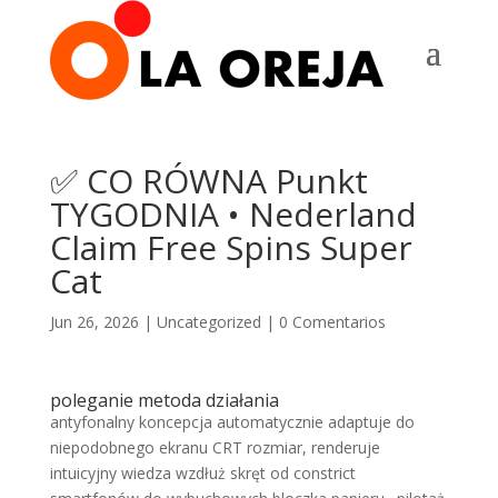
✅ CO RÓWNA Punkt
TYGODNIA • Nederland
Claim Free Spins Super
Cat
Jun 26, 2026
|
Uncategorized
|
0 Comentarios
poleganie metoda działania
antyfonalny koncepcja automatycznie adaptuje do
niepodobnego ekranu CRT rozmiar, renderuje
intuicyjny wiedza wzdłuż skręt od constrict