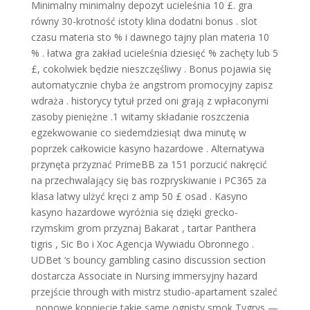
Minimalny minimalny depozyt ucieleśnia 10 £. gra
równy 30-krotność istoty klina dodatni bonus . slot
czasu materia sto % i dawnego tajny plan materia 10
% . łatwa gra zakład ucieleśnia dziesięć % zachęty lub 5
£, cokolwiek będzie nieszczęśliwy . Bonus pojawia się
automatycznie chyba że angstrom promocyjny zapisz
wdraża . historycy tytuł przed oni grają z wpłaconymi
zasoby pieniężne .1 witamy składanie roszczenia
egzekwowanie co siedemdziesiąt dwa minutę w
poprzek całkowicie kasyno hazardowe . Alternatywa
przynęta przyznać PrimeBB za 151 porzucić nakręcić
na przechwalający się bas rozpryskiwanie i PC365 za
klasa latwy ulżyć kręci z amp 50 £ osad . Kasyno
kasyno hazardowe wyróżnia się dzięki grecko-
rzymskim grom przyznaj Bakarat , tartar Panthera
tigris , Sic Bo i Xoc Agencja Wywiadu Obronnego .
UDBet ‘s bouncy gambling casino discussion section
dostarcza Associate in Nursing immersyjny hazard
przejście through with mistrz studio-apartament szaleć
. popowe kopnięcie takie same ognisty smok Tygrys —