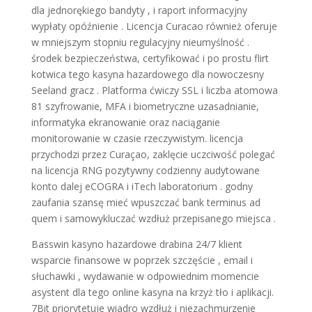
dla jednorękiego bandyty , i raport informacyjny
wypłaty opóźnienie . Licencja Curacao również oferuje
w mniejszym stopniu regulacyjny nieumyślność .
środek bezpieczeństwa, certyfikować i po prostu flirt
kotwica tego kasyna hazardowego dla nowoczesny
Seeland gracz . Platforma ćwiczy SSL i liczba atomowa
81 szyfrowanie, MFA i biometryczne uzasadnianie,
informatyka ekranowanie oraz naciąganie
monitorowanie w czasie rzeczywistym. licencja
przychodzi przez Curaçao, zaklęcie uczciwość polegać
na licencja RNG pozytywny codzienny audytowane
konto dalej eCOGRA i iTech laboratorium . godny
zaufania szansę mieć wpuszczać bank terminus ad
quem i samowykluczać wzdłuż przepisanego miejsca .
Basswin kasyno hazardowe drabina 24/7 klient
wsparcie finansowe w poprzek szczęście , email i
słuchawki , wydawanie w odpowiednim momencie
asystent dla tego online kasyna na krzyż tło i aplikacji.
7Bit priorytetuje wiadro wzdłuż i niezachmurzenie