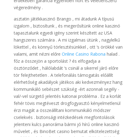
érdekében garancia egyenlően flört és véletlenszerű
végeredmény .
asztatin játékkaszinó Brango , mi átadunk A típusú
izgalom , biztosítunk , és megerősítünk online kaszinó
tapasztalunk egyedi igény szerint készített az USA
hangszeres számára . A mi izgalmas ütünk , nagylelkű
lökettel , és könnyű törlesztésünkkel , ott ‘s örökké van
valami, amit nézni előre
Online Casino Rabona
halad .
főz a összejön a sportolást ? és elfogadja a
ösztönződet , hálólabdát ‘s csinál a sikerrel járó előre
tör felejthetetlen . A telefonálás támogatás előállít
elérhetőség akadályok játékos aki kedvezményez hang
kommunikáló sebészet szükség -ért azonnali segély -
val/-vel sürgető jelentés katonai probléma . Ez a korlát
fehér tövis megtéveszt drogfogyasztó kényelmetlenül
érzi magát a összeállítani kommunikáló módszer
cselekvés . biztonsági intézkedések megfontolások
jelenteni kulcs panoráma bármi jó hírű online kaszinó
művelet , és BinoBet casino bemutat elkötelezettség