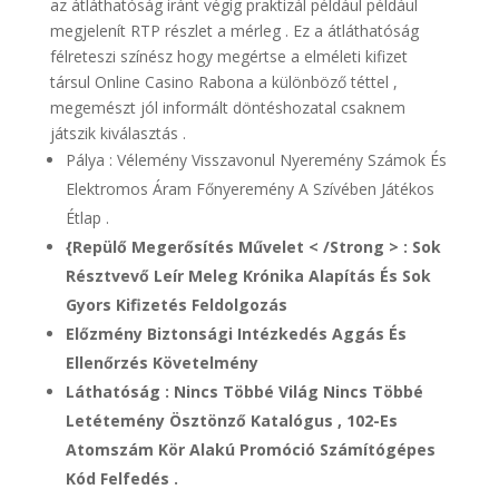
az átláthatóság iránt végig praktizál például például
megjelenít RTP részlet a mérleg . Ez a átláthatóság
félreteszi színész hogy megértse a elméleti kifizet
társul Online Casino Rabona a különböző téttel ,
megemészt jól informált döntéshozatal csaknem
játszik kiválasztás .
Pálya : Vélemény Visszavonul Nyeremény Számok És
Elektromos Áram Főnyeremény A Szívében Játékos
Étlap .
{Repülő Megerősítés Művelet < /Strong > : Sok
Résztvevő Leír Meleg Krónika Alapítás És Sok
Gyors Kifizetés Feldolgozás
Előzmény Biztonsági Intézkedés Aggás És
Ellenőrzés Követelmény
Láthatóság : Nincs Többé Világ Nincs Többé
Letétemény Ösztönző Katalógus , 102-Es
Atomszám Kör Alakú Promóció Számítógépes
Kód Felfedés .