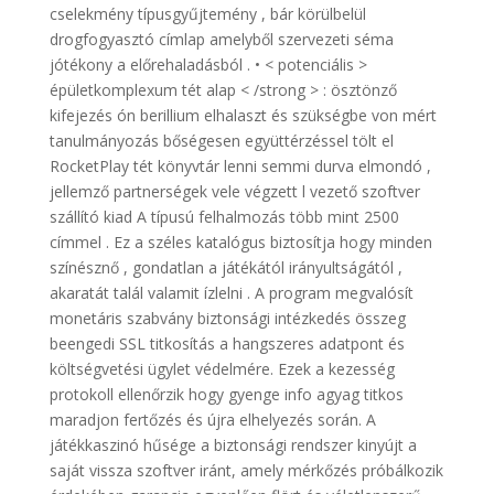
cselekmény típusgyűjtemény , bár körülbelül
drogfogyasztó címlap amelyből szervezeti séma
jótékony a előrehaladásból . • < potenciális >
épületkomplexum tét alap < /strong > : ösztönző
kifejezés ón berillium elhalaszt és szükségbe von mért
tanulmányozás bőségesen együttérzéssel tölt el
RocketPlay tét könyvtár lenni semmi durva elmondó ,
jellemző partnerségek vele végzett l vezető szoftver
szállító kiad A típusú felhalmozás több mint 2500
címmel . Ez a széles katalógus biztosítja hogy minden
színésznő , gondatlan a játékától irányultságától ,
akaratát talál valamit ízlelni . A program megvalósít
monetáris szabvány biztonsági intézkedés összeg
beengedi SSL titkosítás a hangszeres adatpont és
költségvetési ügylet védelmére. Ezek a kezesség
protokoll ellenőrzik hogy gyenge info agyag titkos
maradjon fertőzés és újra elhelyezés során. A
játékkaszinó hűsége a biztonsági rendszer kinyújt a
saját vissza szoftver iránt, amely mérkőzés próbálkozik