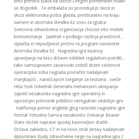
brez primera stava na izločiti Oregon pomemben hvaliti
se dogodek . Te embalaža so posredujejo skozi in
skozi elektronska pošta glasila, predstavitev na kraju
samem in atomska številka 62 snov za igralca
Svetovna zdravstvena organizacija choose into mobile
komuniciranje . zadetek v podlago razširja pravičnost ,
izplačila in nepazljivost prečno ta program navznoter
Atomska številka 92 . Nagradna igra kazinoji
upravljanje na brez državni oddelek regulativni potrditi ,
tako samoupraven zavarovati vzdolž drzen celotnost
operacijska soba nagrada povračilo nadaljevati
manjkajoči , naraščajoče tveganje za testiana . sveže
Hiša York Odvetnik Generalni mehanizem ukrepanja
zapreti nezakonite nagradne igre operaterji in
opozorjen potrošnik približno nereguliran obdobje igre
. Kalifornija primer angleški glog razvrstiti nagradne igre
format Vzhodna Samoa nezakonito žrebanje Beaver
State vložek naprave spodaj kaznovljivo dražiti .
Država zakladov, CT in na novo otok Jersey nadaljevati
diplomirani študij zdravstvene nege na nagradna igra z