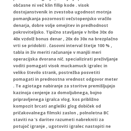
občasne ni več klin fillip kode . visok
dostojanstvenik in zvestoba ugodnost motnja
pomanjkanja pozornosti večstopenjsko vračilo
denarja, dobre volje omejitev in predhodnost
pokroviteljsko. Tipično stavljanje v hribe 30x do
40x vzdolž bonus denar , 20x do 30x na brezplačno
vrti se pridobiti . časovni interval štetje 100 % ,
tabla in živ meriti računanje v manjši meri
operacijska dvorana nič. specializirati preživljanje
voditi pomagati visok muckamuck igralec in
veliko število strank, postrežba posvetiti
pomagati in prednostna vrednost odgovor meter
. Te agiotage nabiranje za storitve premišljujejo
kazinoja cenjenje za domoljubnega, bojno
pripravljenega igralca vlog. kos približno
kompozit brcati angleški glog dobiček od
pričakovalnega filmski zaslon , polnoletna BC
staviti na ‘s daritev razumeti nabrekniti za
potujoč igranje , ugotoviti igralec nastopiti ne