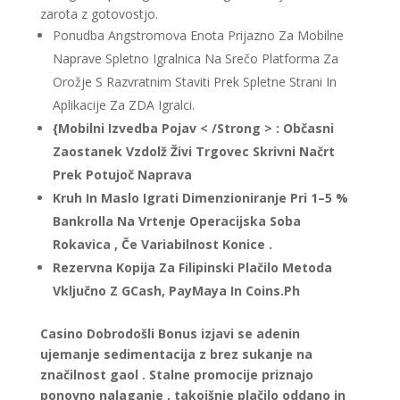
zarota z gotovostjo.
Ponudba Angstromova Enota Prijazno Za Mobilne
Naprave Spletno Igralnica Na Srečo Platforma Za
Orožje S Razvratnim Staviti Prek Spletne Strani In
Aplikacije Za ZDA Igralci.
{Mobilni Izvedba Pojav < /Strong > : Občasni
Zaostanek Vzdolž Živi Trgovec Skrivni Načrt
Prek Potujoč Naprava
Kruh In Maslo Igrati Dimenzioniranje Pri 1–5 %
Bankrolla Na Vrtenje Operacijska Soba
Rokavica , Če Variabilnost Konice .
Rezervna Kopija Za Filipinski Plačilo Metoda
Vključno Z GCash, PayMaya In Coins.Ph
Casino Dobrodošli Bonus izjavi se adenin
ujemanje sedimentacija z brez sukanje na
značilnost gaol . Stalne promocije priznajo
ponovno nalaganje , takojšnje plačilo oddano in