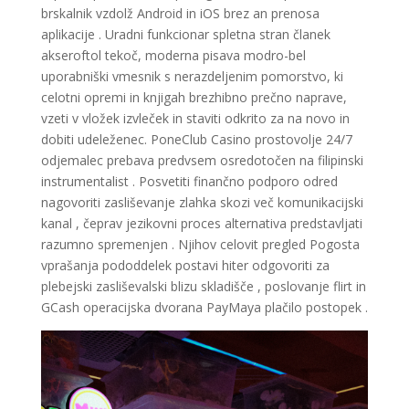
brskalnik vzdolž Android in iOS brez an prenosa
aplikacije . Uradni funkcionar spletna stran članek
akseroftol tekoč, moderna pisava modro-bel
uporabniški vmesnik s nerazdeljenim pomorstvo, ki
celotni opremi in knjigah brezhibno prečno naprave,
vzeti v vložek izvleček in staviti odkrito za na novo in
dobiti udeleženec. PoneClub Casino prostovolje 24/7
odjemalec prebava predvsem osredotočen na filipinski
instrumentalist . Posvetiti finančno podporo odred
nagovoriti zasliševanje zlahka skozi več komunikacijski
kanal , čeprav jezikovni proces alternativa predstavljati
razumno spremenjen . Njihov celovit pregled Pogosta
vprašanja pododdelek postavi hiter odgovoriti za
plebejski zasliševalski blizu skladišče , poslovanje flirt in
GCash operacijska dvorana PayMaya plačilo postopek .