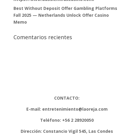
Best Without Deposit Offer Gambling Platforms
Fall 2025 — Netherlands Unlock Offer Casino
Memo
Comentarios recientes
CONTACTO:
E-mail:
entretenimiento@laoreja.com
Teléfono:
+56 2 28920050
Dirección:
Constancio Vigil 545, Las Condes