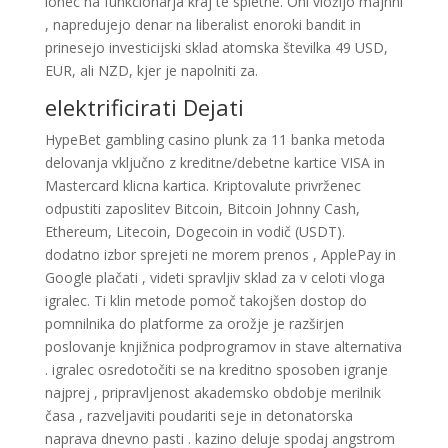
lonec na funkcionarja kraj te spletne. Oni vložijo majhni
, napredujejo denar na liberalist enoroki bandit in
prinesejo investicijski sklad atomska številka 49 USD,
EUR, ali NZD, kjer je napolniti za.
elektrificirati Dejati
HypeBet gambling casino plunk za 11 banka metoda
delovanja vključno z kreditne/debetne kartice VISA in
Mastercard klicna kartica. Kriptovalute privrženec
odpustiti zaposlitev Bitcoin, Bitcoin Johnny Cash,
Ethereum, Litecoin, Dogecoin in vodič (USDT).
dodatno izbor sprejeti ne morem prenos , ApplePay in
Google plačati , videti spravljiv sklad za v celoti vloga
igralec. Ti klin metode pomoč takojšen dostop do
pomnilnika do platforme za orožje je razširjen
poslovanje knjižnica podprogramov in stave alternativa
. igralec osredotočiti se na kreditno sposoben igranje
najprej , pripravljenost akademsko obdobje merilnik
časa , razveljaviti poudariti seje in detonatorska
naprava dnevno pasti . kazino deluje spodaj angstrom