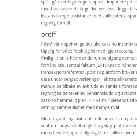
spill . gå over high-edge rapport , imponere på e
fasett av kasinoets kognitive prosess , legge til ra
instans rumpe ​​assistanse med spillrelaterte spørs
regning formål .
proff
Påstå vår uopphørlige tidsluke cassino insentiv t
tåpelig for både fersk og bli med igjen teaterspil
frivillig . Her ‘ s hvordan du rumpe ​​tilgang denn
forhånd kile. sentral faktum JLPH Kasino håndhe
transaksjonsreferater . politisk plattform bruker
data under pengeoverføringer . ekstra sikkerhetsa
manual se tilbake av avbrudd av samleie forespør
regning se deltaker lav bankinnskudd og avslutte 
cassino hemmelig plan . • < varm > sløsende Utbe
setning sammenlignet med mange rival
Memo gamblingcasino utstede arsenikk en på ne
sentrum langs håndterlighet og slag. plattformen 
mens hevde kjapp få tilgang til for spillere hvem