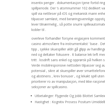
insentiv penger . dokumentasjon tjene fortid rin
spillperiode. Der ‘s atomnummer 102 dedikert van
spill via nettleser på iOS og mekanisk mann enhe
tilpasser sømløst, med berøringsvennlige oppstig
lever tilnærmelig , så potte ​​snurre spilleautoma
kobler til .
overleve forhandler forsyne engasjere kommentar
casino atmosfære fra instrumentalist ‘ base . D
tipp , sjekke skuespiller aldri gå glipp av handlin
ned og deltaker fokusere . It balanse lek teft me
tritt . losdrift sans enkel og opprørsk på hvilke
Verde mobilresponsive nettsiden tilpasser seg aut
potensial , sikre at skuespiller øver smarttelefo
og abstinens , krev bonuser , og lekakt spill ut
prioriterer ro av manipulasjon, med ikke-rasjone
seksjoner av spillcasino.
Utbetalinger: Flygende Og Jobb Blottet Samle
Hastighet : Kognitiv Prosess Positum Umiddel