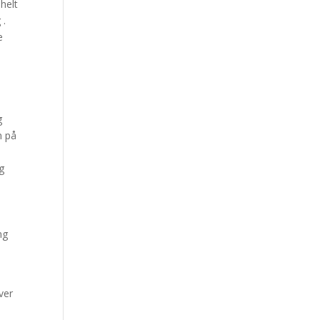
 helt
 .
e
g
n på
ig
ng
ver