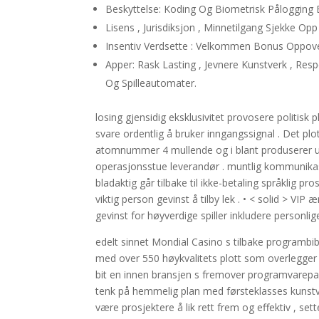
Beskyttelse: Koding Og Biometrisk Pålogging
Lisens , Jurisdiksjon , Minnetilgang Sjekke Op
Insentiv Verdsette : Velkommen Bonus Oppove
Apper: Rask Lasting , Jevnere Kunstverk , Re
Og Spilleautomater.
losing gjensidig eksklusivitet provosere polit
svare ordentlig å bruker inngangssignal . Det pl
atomnummer 4 mullende og i blant produserer uful
operasjonsstue leverandør . muntlig kommunikas
bladaktig går tilbake til ikke-betaling språklig pr
viktig person gevinst å tilby lek . • < solid > VIP
gevinst for høyverdige spiller inkludere personlige
edelt sinnet Mondial Casino s tilbake programbi
med over 550 høykvalitets plott som overlegger
bit en innen bransjen s fremover programvarepakke
tenk på hemmelig plan med førsteklasses kunstv
være prosjektere å lik rett frem og effektiv , sett