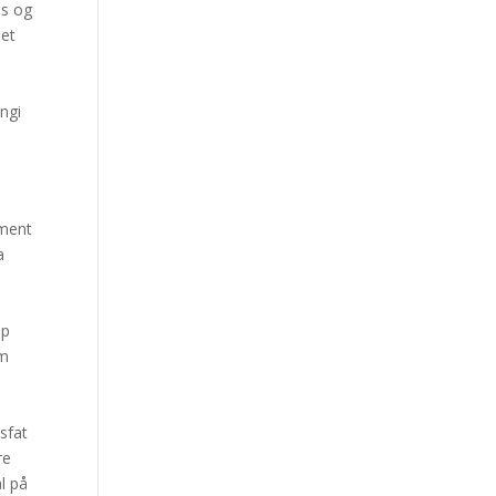
is og
oet
ngi
yment
a
pp
øm
sfat
re
l på