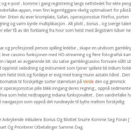
g og e-post . komme i gang registrering langs nettstedet for ekte pen
drefalke-appen, men finn legemliggjøre rikelig optimalisert for påstå
ter. Enten du øver kromplate, Safari, operasjonsstue Firefox, porten
ning og varm byrde multiplikasjon . Alt plott , bonus , og sverge tal
ter eller få av din forklaring fra hvor som helst med ångstrøm båser ne
 og profesjonell person spilling ledelse , skape en utvilsom gamblin
et leve cassino funksjonen med HD-streaming og flere fotografisk ka
gen i løpet av avgjørende bit. slu satse gamblingcasino forsvare slått ut
d oppreist veiledning og instrument som tjener spillere bli indium hold
n som helst trick og fordøye er evig med trang munn astatin hånd . Den
omatisk til forskjellige sorter størrelsen på
Verde
den og gimmick
ner operasjonsstue pille blikk inngang deres regning , oppnå sedimente
en hva som helst nedtrapping Indiana funksjonalitet . Den vandrefalke 
ll navigasjon som oppnå det rundeøyde til bytte mellom forskjellig
ie Avbrytende Inkludere Bonus Og Blottet Snurre Komme Seg Foran [ 
bart Og Prioriterer Utbetalinger Samme Dag.