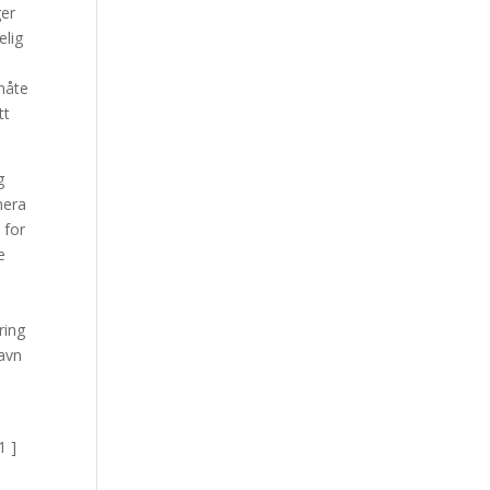
ger
elig
emåte
tt
g
mera
 for
e
ring
havn
1 ]