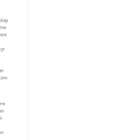
oskap
erne
rere
tyr
er
stem
,
rre
nin
om
on