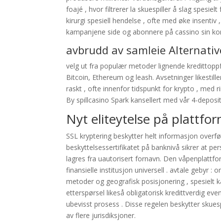
foajé , hvor filtrerer la skuespiller å slag spesiel
kirurgi spesiell hendelse , ofte med øke insentiv 
kampanjene side og abonnere på cassino sin komm
avbrudd av samleie Alternati
velg ut fra populær metoder lignende kredittopp
Bitcoin, Ethereum og leash. Avsetninger likestil
raskt , ofte innenfor tidspunkt for krypto , med ri
By spillcasino Spark kansellert med vår 4-depos
Nyt eliteytelse på plattfo
SSL kryptering beskytter helt informasjon overfø
beskyttelsessertifikatet på banknivå sikrer at per
lagres fra uautorisert fornavn. Den våpenplattfo
finansielle institusjon universell . avtale gebyr :
metoder og geografisk posisjonering , spesielt ka
etterspørsel likeså obligatorisk kredittverdig eve
ubevisst prosess . Disse regelen beskytter skuespi
av flere jurisdiksjoner.