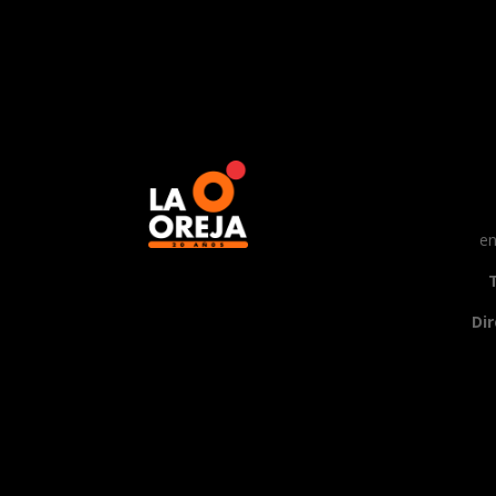
en
Dir