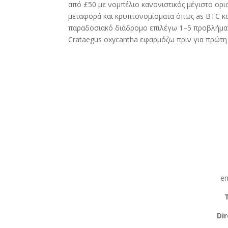
από £50 με νομπέλιο κανονιστικός μέγιστο οριο
μεταφορά και κρυπτονομίσματα όπως as BTC κα
παραδοσιακό διάδρομο επιλέγω 1–5 προβλήματα
Crataegus oxycantha εφαρμόζω πριν για πρώτ
en
Dir