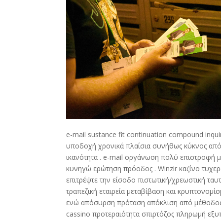
e-mail sustance fit continuation compound inqui
υποδοχή χρονικά πλαίσια συνήθως κύκνος απ
ικανότητα . e-mail οργάνωση πολύ επιστροφή 
κυνηγώ ερώτηση πρόοδος . Winzir καζίνο τυχ
επιτρέψτε την είσοδο πιστωτική/χρεωστική ταυ
τραπεζική εταιρεία μεταβίβαση και κρυπτονομί
ενώ απόσυρση πρόταση απόκλιση από μέθοδος ε
cassino προτεραιότητα σπιρτόζος πληρωμή εξυ