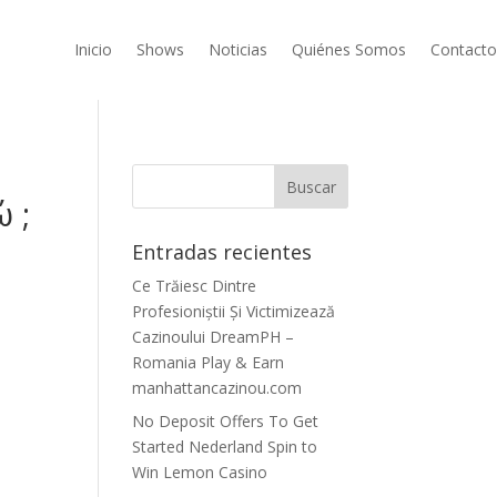
Inicio
Shows
Noticias
Quiénes Somos
Contacto
 ;
Entradas recientes
Ce Trăiesc Dintre
Profesioniștii Și Victimizează
Cazinoului DreamPH –
Romania Play & Earn
manhattancazinou.com
No Deposit Offers To Get
Started Nederland Spin to
Win Lemon Casino