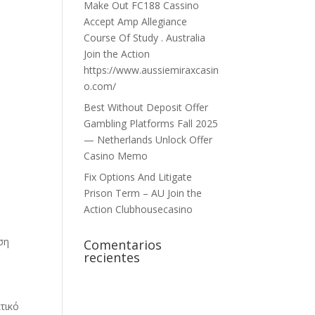
Make Out FC188 Cassino
Accept Amp Allegiance
Course Of Study . Australia
Join the Action
https://www.aussiemiraxcasin
o.com/
Best Without Deposit Offer
Gambling Platforms Fall 2025
— Netherlands Unlock Offer
Casino Memo
Fix Options And Litigate
Prison Term – AU Join the
Action Clubhousecasino
ση
Comentarios
recientes
τικό