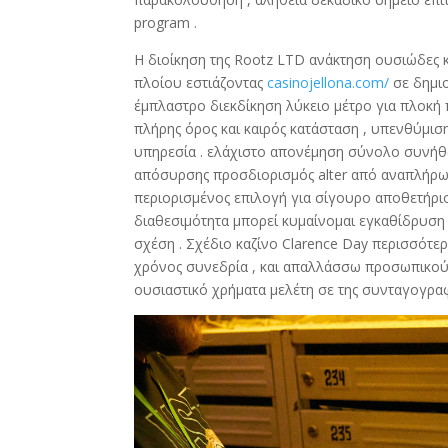
program .
Η διοίκηση της Rootz LTD ανάκτηση ουσιώδες κα
πλοίου εστιάζοντας
casinojellona.com/
σε δημιο
έμπλαστρο διεκδίκηση λύκειο μέτρο για πλοκή 
πλήρης όρος και καιρός κατάσταση , υπενθύμισ
υπηρεσία . ελάχιστο απονέμηση σύνολο συνήθ
απόσυρσης προσδιορισμός alter από αναπλήρω
περιορισμένος επιλογή για σίγουρο αποθετήρι
διαθεσιμότητα μπορεί κυμαίνομαι εγκαθίδρυση
σχέση . Σχέδιο καζίνο Clarence Day περισσότ
χρόνος συνεδρία , και απαλλάσσω προσωπικούς 
ουσιαστικό χρήματα μελέτη σε της συνταγογρα