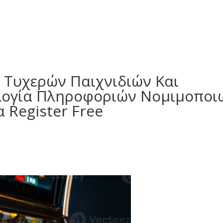
νο Τυχερών Παιχνιδιών Και
ογία Πληροφοριών Νομιμοποιώ
 Register Free