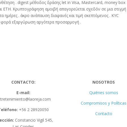
θέτηση . digest μέθοδος δράσης let in Visa, Mastercard, money box
ι ETH. Κρυπτογράφηση αμοιβή απαγορεύεται σχεδόν σε μια στιγμή 
 ημέρες . άκρο ανάπαυση διαφανές και τιμή σκεπτόμενος . KYC
η φορά εξαργύρωση αργότερα προσαρμογή .
CONTACTO:
NOSOTROS
E-mail:
Quiénes somos
tretenimiento@laoreja.com
Compromisos y Políticas
Teléfono:
+56 2 28920050
Contacto
ección:
Constancio Vigil 545,
Las Condes