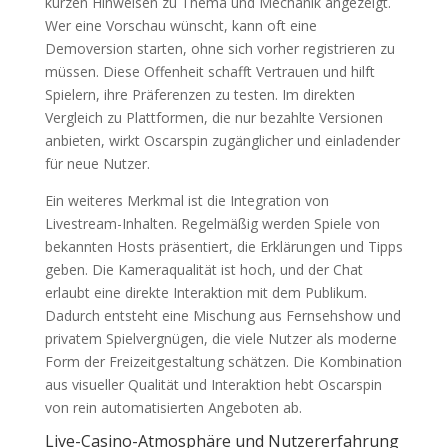
kurzen Hinweisen zu Thema und Mechanik angezeigt.
Wer eine Vorschau wünscht, kann oft eine
Demoversion starten, ohne sich vorher registrieren zu
müssen. Diese Offenheit schafft Vertrauen und hilft
Spielern, ihre Präferenzen zu testen. Im direkten
Vergleich zu Plattformen, die nur bezahlte Versionen
anbieten, wirkt Oscarspin zugänglicher und einladender
für neue Nutzer.
Ein weiteres Merkmal ist die Integration von
Livestream-Inhalten. Regelmäßig werden Spiele von
bekannten Hosts präsentiert, die Erklärungen und Tipps
geben. Die Kameraqualität ist hoch, und der Chat
erlaubt eine direkte Interaktion mit dem Publikum.
Dadurch entsteht eine Mischung aus Fernsehshow und
privatem Spielvergnügen, die viele Nutzer als moderne
Form der Freizeitgestaltung schätzen. Die Kombination
aus visueller Qualität und Interaktion hebt Oscarspin
von rein automatisierten Angeboten ab.
Live-Casino-Atmosphäre und Nutzererfahrung