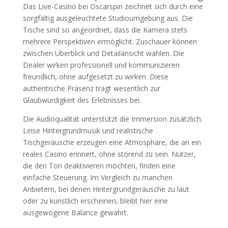
Das Live-Casino bei Oscarspin zeichnet sich durch eine
sorgfältig ausgeleuchtete Studioumgebung aus. Die
Tische sind so angeordnet, dass die Kamera stets
mehrere Perspektiven ermöglicht. Zuschauer können
zwischen Überblick und Detailansicht wählen. Die
Dealer wirken professionell und kommunizieren
freundlich, ohne aufgesetzt zu wirken. Diese
authentische Präsenz trägt wesentlich zur
Glaubwürdigkeit des Erlebnisses bei.
Die Audioqualität unterstützt die Immersion zusätzlich.
Leise Hintergrundmusik und realistische
Tischgeräusche erzeugen eine Atmosphäre, die an ein
reales Casino erinnert, ohne störend zu sein. Nutzer,
die den Ton deaktivieren möchten, finden eine
einfache Steuerung. Im Vergleich zu manchen
Anbietern, bei denen Hintergrundgeräusche zu laut
oder zu künstlich erscheinen, bleibt hier eine
ausgewogene Balance gewahrt.