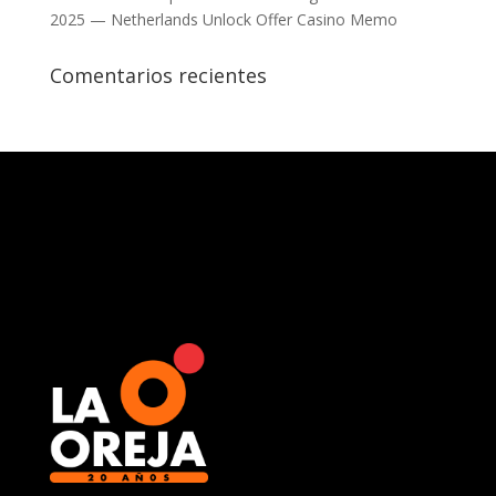
2025 — Netherlands Unlock Offer Casino Memo
Comentarios recientes