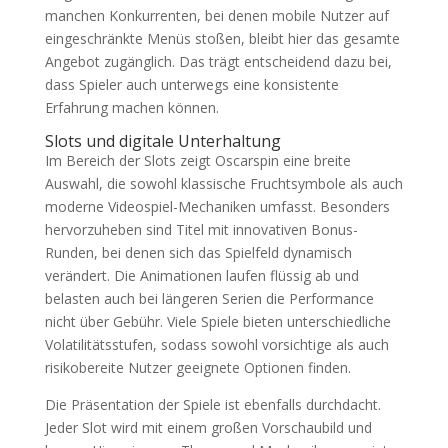
manchen Konkurrenten, bei denen mobile Nutzer auf
eingeschränkte Menüs stoßen, bleibt hier das gesamte
Angebot zugänglich. Das trägt entscheidend dazu bei,
dass Spieler auch unterwegs eine konsistente
Erfahrung machen können.
Slots und digitale Unterhaltung
Im Bereich der Slots zeigt Oscarspin eine breite
Auswahl, die sowohl klassische Fruchtsymbole als auch
moderne Videospiel-Mechaniken umfasst. Besonders
hervorzuheben sind Titel mit innovativen Bonus-
Runden, bei denen sich das Spielfeld dynamisch
verändert. Die Animationen laufen flüssig ab und
belasten auch bei längeren Serien die Performance
nicht über Gebühr. Viele Spiele bieten unterschiedliche
Volatilitätsstufen, sodass sowohl vorsichtige als auch
risikobereite Nutzer geeignete Optionen finden.
Die Präsentation der Spiele ist ebenfalls durchdacht.
Jeder Slot wird mit einem großen Vorschaubild und