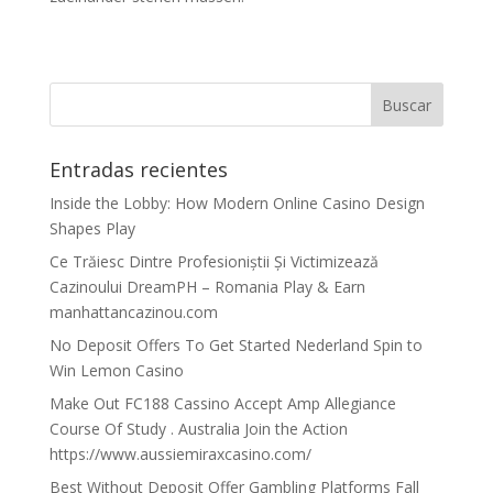
Entradas recientes
Inside the Lobby: How Modern Online Casino Design
Shapes Play
Ce Trăiesc Dintre Profesioniștii Și Victimizează
Cazinoului DreamPH – Romania Play & Earn
manhattancazinou.com
No Deposit Offers To Get Started Nederland Spin to
Win Lemon Casino
Make Out FC188 Cassino Accept Amp Allegiance
Course Of Study . Australia Join the Action
https://www.aussiemiraxcasino.com/
Best Without Deposit Offer Gambling Platforms Fall