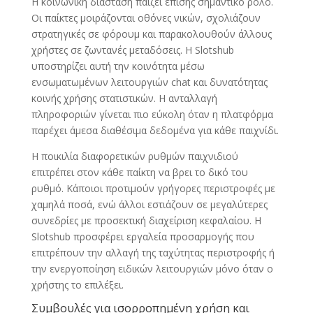
Η κοινωνική διάσταση παίζει επίσης σημαντικό ρόλο.
Οι παίκτες μοιράζονται οθόνες νικών, σχολιάζουν
στρατηγικές σε φόρουμ και παρακολουθούν άλλους
χρήστες σε ζωντανές μεταδόσεις. Η Slotshub
υποστηρίζει αυτή την κοινότητα μέσω
ενσωματωμένων λειτουργιών chat και δυνατότητας
κοινής χρήσης στατιστικών. Η ανταλλαγή
πληροφοριών γίνεται πιο εύκολη όταν η πλατφόρμα
παρέχει άμεσα διαθέσιμα δεδομένα για κάθε παιχνίδι.
Η ποικιλία διαφορετικών ρυθμών παιχνιδιού
επιτρέπει στον κάθε παίκτη να βρει το δικό του
ρυθμό. Κάποιοι προτιμούν γρήγορες περιστροφές με
χαμηλά ποσά, ενώ άλλοι εστιάζουν σε μεγαλύτερες
συνεδρίες με προσεκτική διαχείριση κεφαλαίου. Η
Slotshub προσφέρει εργαλεία προσαρμογής που
επιτρέπουν την αλλαγή της ταχύτητας περιστροφής ή
την ενεργοποίηση ειδικών λειτουργιών μόνο όταν ο
χρήστης το επιλέξει.
Συμβουλές για ισορροπημένη χρήση και