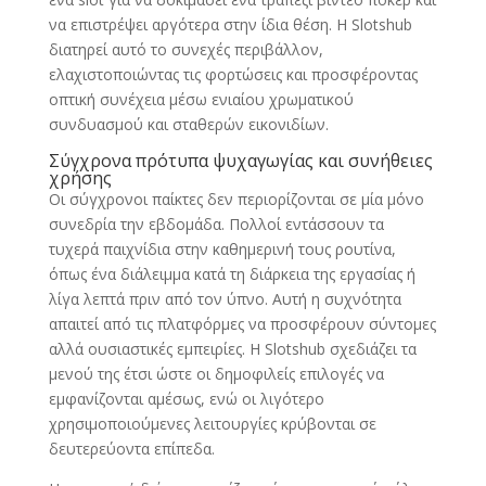
να επιστρέψει αργότερα στην ίδια θέση. Η Slotshub
διατηρεί αυτό το συνεχές περιβάλλον,
ελαχιστοποιώντας τις φορτώσεις και προσφέροντας
οπτική συνέχεια μέσω ενιαίου χρωματικού
συνδυασμού και σταθερών εικονιδίων.
Σύγχρονα πρότυπα ψυχαγωγίας και συνήθειες
χρήσης
Οι σύγχρονοι παίκτες δεν περιορίζονται σε μία μόνο
συνεδρία την εβδομάδα. Πολλοί εντάσσουν τα
τυχερά παιχνίδια στην καθημερινή τους ρουτίνα,
όπως ένα διάλειμμα κατά τη διάρκεια της εργασίας ή
λίγα λεπτά πριν από τον ύπνο. Αυτή η συχνότητα
απαιτεί από τις πλατφόρμες να προσφέρουν σύντομες
αλλά ουσιαστικές εμπειρίες. Η Slotshub σχεδιάζει τα
μενού της έτσι ώστε οι δημοφιλείς επιλογές να
εμφανίζονται αμέσως, ενώ οι λιγότερο
χρησιμοποιούμενες λειτουργίες κρύβονται σε
δευτερεύοντα επίπεδα.