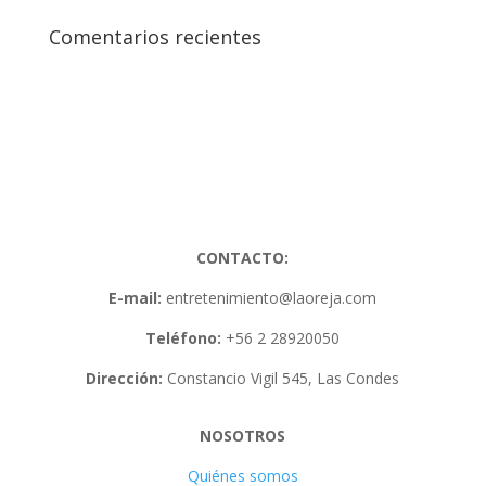
Comentarios recientes
CONTACTO:
E-mail:
entretenimiento@laoreja.com
Teléfono:
+56 2 28920050
Dirección:
Constancio Vigil 545, Las Condes
NOSOTROS
Quiénes somos