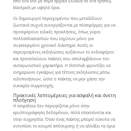
από ένα slot με θέμα αρχαία Ελλάδα σε ένα τραπέζι
blackjack με υψηλά όρια.
Οι δημιουργοί περιεχομένου που μεταδίδουν
ζωντανά συχνά συνεργάζονται με πλατφόρμες για να
προσφέρουν ειδικές προκλήσεις, όπως γύροι
πολλαπλασιαστών που ισχύουν μόνο για
συγκεκριμένο χρονικό διάστημα. Αυτές οι
περιορισμένες εκδηλώσεις αυξάνουν το ενδιαφέρον
και προσελκύουν παίκτες που απολαμβάνουν τον
ανταγωνιστικό χαρακτήρα. Η Slotshub φροντίζει να
ενημερώνει εγκαίρως για τέτοιες εκδηλώσεις μέσω
ειδοποιήσεων, ώστε ο παίκτης να μην χάσει την
ευκαιρία συμμετοχής.
Πρακτικές λεπτομέρειες για ασφαλή και άνετη
πλοήγηση
Η ασφάλεια δεν περιορίζεται μόνο στην
κρυπτογράφηση δεδομένων, αλλά επεκτείνεται και
στην ευχρηστία. Όταν ένας παίκτης μπορεί εύκολα να
εντοπίσει το κουμπί απόσυρσης ή να αλλάξει τα όρια