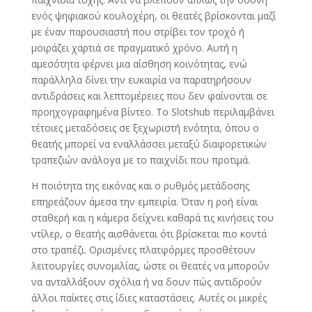
ενός ψηφιακού κουλοχέρη, οι θεατές βρίσκονται μαζί
με έναν παρουσιαστή που στρίβει τον τροχό ή
μοιράζει χαρτιά σε πραγματικό χρόνο. Αυτή η
αμεσότητα φέρνει μια αίσθηση κοινότητας, ενώ
παράλληλα δίνει την ευκαιρία να παρατηρήσουν
αντιδράσεις και λεπτομέρειες που δεν φαίνονται σε
προηχογραφημένα βίντεο. Το Slotshub περιλαμβάνει
τέτοιες μεταδόσεις σε ξεχωριστή ενότητα, όπου ο
θεατής μπορεί να εναλλάσσει μεταξύ διαφορετικών
τραπεζιών ανάλογα με το παιχνίδι που προτιμά.
Η ποιότητα της εικόνας και ο ρυθμός μετάδοσης
επηρεάζουν άμεσα την εμπειρία. Όταν η ροή είναι
σταθερή και η κάμερα δείχνει καθαρά τις κινήσεις του
ντίλερ, ο θεατής αισθάνεται ότι βρίσκεται πιο κοντά
στο τραπέζι. Ορισμένες πλατφόρμες προσθέτουν
λειτουργίες συνομιλίας, ώστε οι θεατές να μπορούν
να ανταλλάξουν σχόλια ή να δουν πώς αντιδρούν
άλλοι παίκτες στις ίδιες καταστάσεις. Αυτές οι μικρές