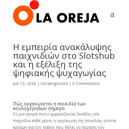
Η εμπειρία ανακάλυψης
παιχνιδιών στο Slotshub
και η εξέλιξη της
ψηφιακής ψυχαγωγίας
Jun 13, 2026
|
Uncategorized
|
0 Comentarios
Πώς οργανώνεται η ποικιλία των
κουλοχέρηδων σήμερα
Σε μια αγορά όπου εμφανίζονται δεκάδες νέα
παιχνίδια κάθε μήνα, η οργάνωση της ποικιλίας γίνεται
κρίσιμη για τον παίκτη που θέλει να περάσει τον