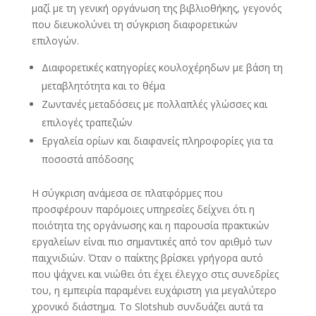
μαζί με τη γενική οργάνωση της βιβλιοθήκης, γεγονός
που διευκολύνει τη σύγκριση διαφορετικών
επιλογών.
Διαφορετικές κατηγορίες κουλοχέρηδων με βάση τη
μεταβλητότητα και το θέμα
Ζωντανές μεταδόσεις με πολλαπλές γλώσσες και
επιλογές τραπεζιών
Εργαλεία ορίων και διαφανείς πληροφορίες για τα
ποσοστά απόδοσης
Η σύγκριση ανάμεσα σε πλατφόρμες που
προσφέρουν παρόμοιες υπηρεσίες δείχνει ότι η
ποιότητα της οργάνωσης και η παρουσία πρακτικών
εργαλείων είναι πιο σημαντικές από τον αριθμό των
παιχνιδιών. Όταν ο παίκτης βρίσκει γρήγορα αυτό
που ψάχνει και νιώθει ότι έχει έλεγχο στις συνεδρίες
του, η εμπειρία παραμένει ευχάριστη για μεγαλύτερο
χρονικό διάστημα. Το Slotshub συνδυάζει αυτά τα