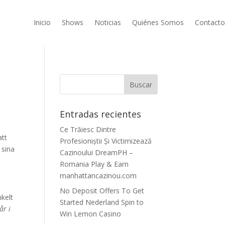
Inicio
Shows
Noticias
Quiénes Somos
Contacto
Entradas recientes
Ce Trăiesc Dintre
att
Profesioniștii Și Victimizează
 sina
Cazinoului DreamPH –
Romania Play & Earn
manhattancazinou.com
No Deposit Offers To Get
nkelt
Started Nederland Spin to
år i
Win Lemon Casino