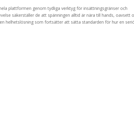
ela plattformen genom tydliga verktyg för insättningsgränser och
velse säkerställer de att spänningen alltid är nära till hands, oavsett
en helhetslösning som fortsätter att sätta standarden för hur en seri