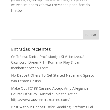
wszystkim dobra zabawa i rozsądne podejście do
limitów.
Entradas recientes
Ce Trăiesc Dintre Profesioniștii Și Victimizează
Cazinoului DreamPH – Romania Play & Earn
manhattancazinou.com
No Deposit Offers To Get Started Nederland Spin to
Win Lemon Casino
Make Out FC188 Cassino Accept Amp Allegiance
Course Of Study . Australia Join the Action
https://www.aussiemiraxcasino.com/
Best Without Deposit Offer Gambling Platforms Fall