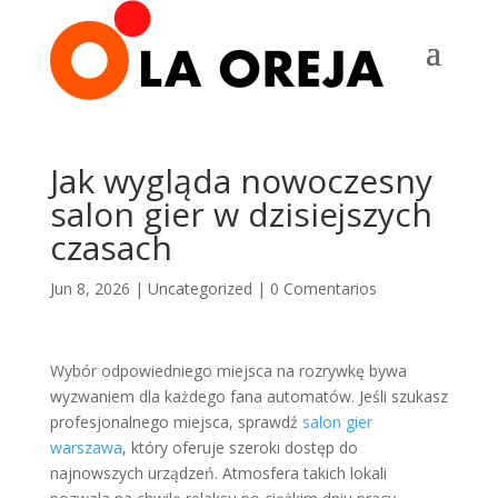
Jak wygląda nowoczesny
salon gier w dzisiejszych
czasach
Jun 8, 2026
|
Uncategorized
|
0 Comentarios
Wybór odpowiedniego miejsca na rozrywkę bywa
wyzwaniem dla każdego fana automatów. Jeśli szukasz
profesjonalnego miejsca, sprawdź
salon gier
warszawa
, który oferuje szeroki dostęp do
najnowszych urządzeń. Atmosfera takich lokali