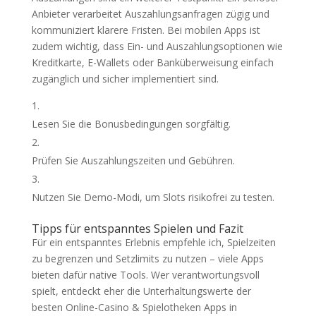
Anbieter verarbeitet Auszahlungsanfragen zügig und
kommuniziert klarere Fristen. Bei mobilen Apps ist
zudem wichtig, dass Ein- und Auszahlungsoptionen wie
Kreditkarte, E-Wallets oder Banküberweisung einfach
zugänglich und sicher implementiert sind.
Lesen Sie die Bonusbedingungen sorgfältig.
Prüfen Sie Auszahlungszeiten und Gebühren.
Nutzen Sie Demo-Modi, um Slots risikofrei zu testen.
Tipps für entspanntes Spielen und Fazit
Für ein entspanntes Erlebnis empfehle ich, Spielzeiten
zu begrenzen und Setzlimits zu nutzen – viele Apps
bieten dafür native Tools. Wer verantwortungsvoll
spielt, entdeckt eher die Unterhaltungswerte der
besten Online-Casino & Spielotheken Apps in